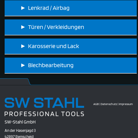
► Lenkrad / Airbag
► Türen / Verkleidungen
► Karosserie und Lack
► Blechbearbeitung
AGB
|
Datenschutz
|
Impressum
SW-Stahl GmbH
An der Hasenjagd 3
42897 Remscheid