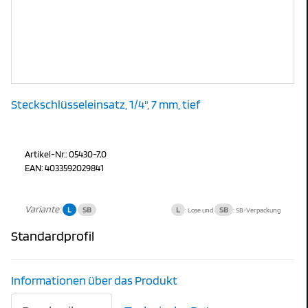
Steckschlüsseleinsatz, 1/4", 7 mm, tief
Artikel-Nr.: 05430-7,0
EAN: 4033592029841
Variante:
L
SB
L
SB
: Lose und
: SB-Verpackung
Standardprofil
Informationen über das Produkt