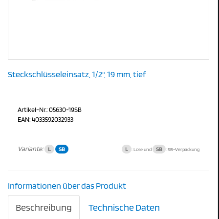
Steckschlüsseleinsatz, 1/2", 19 mm, tief
Artikel-Nr.: 05630-19SB
EAN: 4033592032933
Variante:
L
SB
L
SB
: Lose und
: SB-Verpackung
Informationen über das Produkt
Beschreibung
Technische Daten