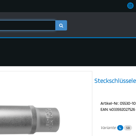
Steckschlüsselei
Artikel-Nr.: 05530-10
EAN: 4033592027526
Variante:
L
SB