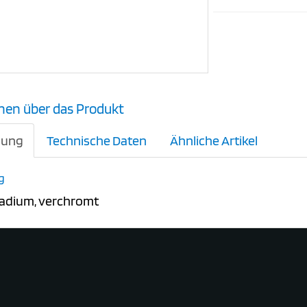
nen über das Produkt
bung
Technische Daten
Ähnliche Artikel
g
dium, verchromt