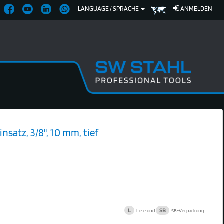
LANGUAGE / SPRACHE
ANMELDEN
nsatz, 3/8", 10 mm, tief
L
SB
: Lose und
: SB-Verpackung