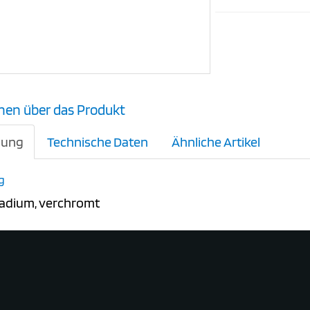
nen über das Produkt
bung
Technische Daten
Ähnliche Artikel
g
dium, verchromt