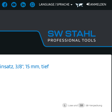
LANGUAGE / SPRACHE
ANMELDEN
nsatz, 3/8", 15 mm, tief
L
SB
: Lose und
: SB-Verpackung