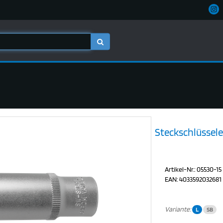
Steckschlüsselei
Artikel-Nr.: 05530-15
EAN: 4033592032681
Variante:
L
SB